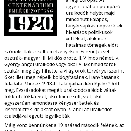
a régi Európát. Az
egyenruhában pompázó
uralkodók helyét majd
mindenütt kalapos,
tányérsapkás népvezérek,
hivatásos politikusok
vették át, akik már
hatalmas tömegek előtt
szónokoltak ácsolt emelvényeken. Ferenc József
osztrák–magyar, II. Miklós orosz, II. Vilmos német, V.
György angol uralkodó vagy akár V. Mehmed török
szultán még úgy hihette, a világ örök törvényei szerint
őket illeti meg népeik boldogításának, irányításának
feladata. Mindez 1918-tól alapjaiban kérdőjeleződött
meg. Évszázadokat megélt uralkodócsaládok váltak
földönfutókká: volt, aki elmenekült, volt, akit
egyszerűen lemondásra kényszerítettek és
kisemmiztek, de akadt olyan is, ahol az uralkodót
családjával együtt legyilkolták.
Máig vonz bennünket a 19. század második felének, az