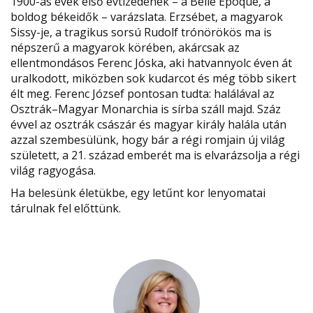
1900-as évek első évtizedének – a Belle Époque, a
boldog békeidők – varázslata. Erzsébet, a magyarok
Sissy-je, a tragikus sorsú Rudolf trónörökös ma is
népszerű a magyarok körében, akárcsak az
ellentmondásos Ferenc Jóska, aki hatvannyolc éven át
uralkodott, miközben sok kudarcot és még több sikert
élt meg. Ferenc József pontosan tudta: halálával az
Osztrák–Magyar Monarchia is sírba száll majd. Száz
évvel az osztrák császár és magyar király halála után
azzal szembesülünk, hogy bár a régi romjain új világ
született, a 21. század emberét ma is elvarázsolja a régi
világ ragyogása.
Ha belesünk életükbe, egy letűnt kor lenyomatai
tárulnak fel előttünk.